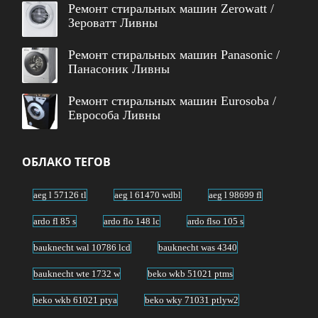
Ремонт стиральных машин Zerowatt /
Зероватт Ливны
Ремонт стиральных машин Panasonic /
Панасоник Ливны
Ремонт стиральных машин Eurosoba /
Еврособа Ливны
ОБЛАКО ТЕГОВ
aeg l 57126 tl
aeg l 61470 wdbl
aeg l 98699 fl
ardo fl 85 s
ardo flo 148 lc
ardo flso 105 s
bauknecht wal 10786 lcd
bauknecht was 4340
bauknecht wte 1732 w
beko wkb 51021 ptms
beko wkb 61021 ptya
beko wky 71031 ptlyw2