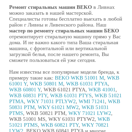
Ремонт стиральных машин BEKO
в Ливнах
можно заказать в нашей мастерской.
Специалисты готовы бесплатно выехать в любой
район г Ливны и Ливенского района. Наш
мастер по ремонту стиральных машин БЕКО
отремонтирует стиральную машину прямо у Вас
дома. И не важно какого типа Ваша стиральная
машина, с фронтальной или вертикальной
загрузкой белья, после нашего ремонта, Вы
сможете пользоваться ей уже сегодня.
Нам известны все популярные модели бренда, к
примеру такие как:
BEKO WKB 51001 M
,
WKB
61001 Y
,
WKB 50801 M
,
WKB 61031 PTYA
,
WKB 60801 Y
, WKB 61021 PTYA,
WKB 41001
,
WKB 60831 PTY
,
WKB 61031 PTYS
,
WKB 51021
PTMA
,
WKY 71031 PTLYW2
,
WMI 71241
,
WKB
50831 PTM
,
WKY 61021 MW2
,
WKB 51031
PTMS
, WKB 50821 PTM,
WKY 71021 LYW2
,
WKB 51001 MS, WKY 61031 PTYW2,
WKB
51021 PTMS
,
WKB 60821 PTY
,
WKY 70821
LYW2
, BEKO WKB 60841 PTYA и многие