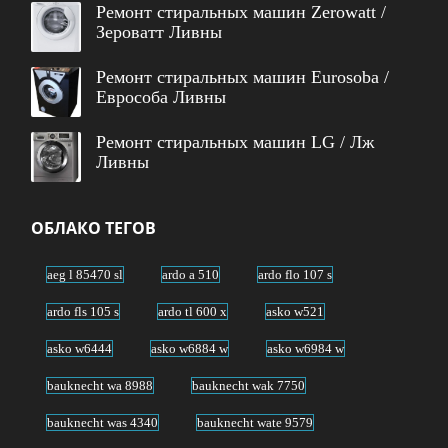
Ремонт стиральных машин Zerowatt /
Зероватт Ливны
Ремонт стиральных машин Eurosoba /
Еврособа Ливны
Ремонт стиральных машин LG / Лж
Ливны
ОБЛАКО ТЕГОВ
aeg l 85470 sl
ardo a 510
ardo flo 107 s
ardo fls 105 s
ardo tl 600 x
asko w521
asko w6444
asko w6884 w
asko w6984 w
bauknecht wa 8988
bauknecht wak 7750
bauknecht was 4340
bauknecht wate 9579