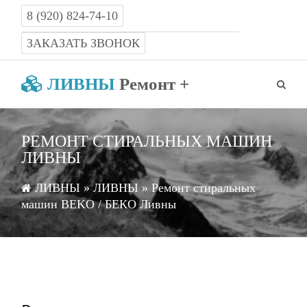
8 (920) 824-74-10
Работаем с 8-00 до 22-00 без выходных
ЗАКАЗАТЬ ЗВОНОК
ЛИВНЫ
Ремонт +
РЕМОНТ СТИРАЛЬНЫХ МАШИН
ЛИВНЫ
ЛИВНЫ
»
ЛИВНЫ
» Ремонт стиральных
машин BEKO / БЕКО Ливны