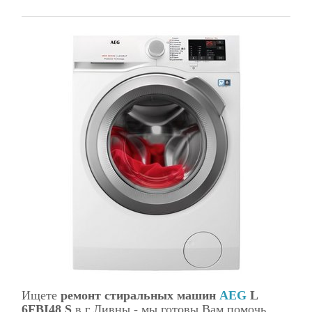
Ищете
ремонт стиральных машин
AEG
L
6FBI48 S
в г Ливны - мы готовы Вам помочь.