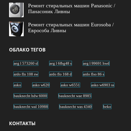
Ремонт стиральных машин Panasonic /
Панасоник Ливны
Ремонт стиральных машин Eurosoba /
Еврособа Ливны
ОБЛАКО ТЕГОВ
aeg l 573260 sl
aeg l 6fbg48 s
aeg l 99691 hwd
ardo fln 108 sw
ardo flo 168 d
ardo flso 86 s
asko
asko w620
asko w6551
asko w6903 ss
bauknecht hdw 6000
bauknecht wae 8985
bauknecht wal 10988
bauknecht was 4340
beko
beko wkb 51031 ptma
beko wkb 61031 ptya
КОНТАКТЫ
beko wmi 71241
blomberg waf 1560