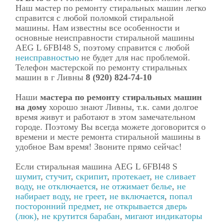
Наш мастер по ремонту стиральных машин легко
справится с любой поломкой стиральной
машины. Нам известны все особенности и
основные неисправности стиральной машины
AEG L 6FBI48 S, поэтому справится с любой
неисправностью
не будет для нас проблемой.
Телефон мастерской по ремонту стиральных
машин в г Ливны
8 (920) 824-74-10
Наши
мастера по ремонту стиральных машин
на дому
хорошо знают Ливны, т.к. сами долгое
время живут и работают в этом замечательном
городе. Поэтому Вы всегда можете договорится о
времени и месте ремонта стиральной машины в
удобное Вам время! Звоните прямо сейчас!
Если стиральная машина AEG L 6FBI48 S
шумит
,
стучит
,
скрипит
,
протекает
,
не сливает
воду
,
не отключается
,
не отжимает белье
,
не
набирает воду
,
не греет
,
не включается
,
попал
посторонний предмет
,
не открывается дверь
(люк)
,
не крутится барабан
,
мигают индикаторы