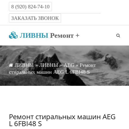
8 (920) 824-74-10
Работаем с 8-00 до 22-00 без выходных
ЗАКАЗАТЬ ЗВОНОК
ЛИВНЫ
Ремонт +
ЛИВНЫ
»
ЛИВНЫ
»
AEG
» Ремонт
стиральных машин AEG L 6FBI48 S
Ремонт стиральных машин AEG
L 6FBI48 S