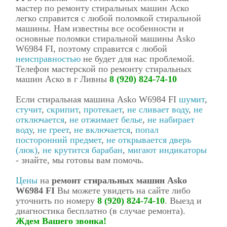
мастер по ремонту стиральных машин Аско
легко справится с любой поломкой стиральной
машины. Нам известны все особенности и
основные поломки стиральной машины Asko
W6984 FI, поэтому справится с любой
неисправностью
не будет для нас проблемой.
Телефон мастерской по ремонту стиральных
машин Аско в г Ливны
8 (920) 824-74-10
Если стиральная машина Asko W6984 FI
шумит
,
стучит
,
скрипит
,
протекает
,
не сливает воду
,
не
отключается
,
не отжимает белье
,
не набирает
воду
,
не греет
,
не включается
,
попал
посторонний предмет
,
не открывается дверь
(люк)
,
не крутится барабан
,
мигают индикаторы
- знайте, мы готовы вам помочь.
Цены
на
ремонт стиральных машин Asko
W6984 FI
Вы можете увидеть на сайте либо
уточнить по номеру
8 (920) 824-74-10
. Выезд и
диагностика бесплатно (в случае ремонта).
Ждем Вашего звонка!