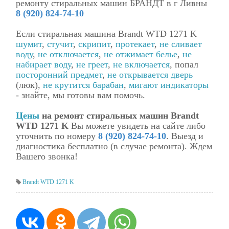
ремонту стиральных машин БРАНДТ в г Ливны
8 (920) 824-74-10
Если стиральная машина Brandt WTD 1271 K
шумит
,
стучит
,
скрипит
,
протекает
,
не сливает
воду
,
не отключается
,
не отжимает белье
,
не
набирает воду
,
не греет
,
не включается
, попал
посторонний предмет
,
не открывается дверь
(люк),
не крутится барабан
,
мигают индикаторы
- знайте, мы готовы вам помочь.
Цены
на ремонт стиральных машин Brandt
WTD 1271 K
Вы можете увидеть на сайте либо
уточнить по номеру
8 (920) 824-74-10
. Выезд и
диагностика бесплатно (в случае ремонта). Ждем
Вашего звонка!
Brandt WTD 1271 K