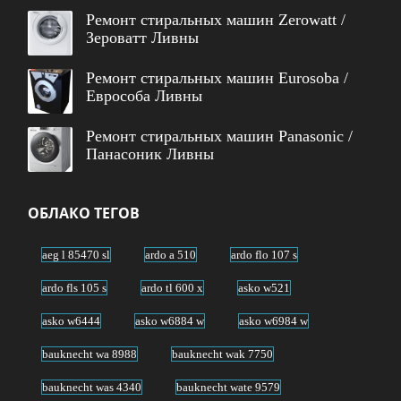
Ремонт стиральных машин Zerowatt /
Зероватт Ливны
Ремонт стиральных машин Eurosoba /
Еврособа Ливны
Ремонт стиральных машин Panasonic /
Панасоник Ливны
ОБЛАКО ТЕГОВ
aeg l 85470 sl
ardo a 510
ardo flo 107 s
ardo fls 105 s
ardo tl 600 x
asko w521
asko w6444
asko w6884 w
asko w6984 w
bauknecht wa 8988
bauknecht wak 7750
bauknecht was 4340
bauknecht wate 9579