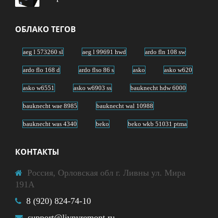
ОБЛАКО ТЕГОВ
aeg l 573260 sl
aeg l 99691 hwd
ardo fln 108 sw
ardo flo 168 d
ardo flso 86 s
asko
asko w620
asko w6551
asko w6903 ss
bauknecht hdw 6000
bauknecht wae 8985
bauknecht wal 10988
bauknecht was 4340
beko
beko wkb 51031 ptma
beko wkb 61031 ptya
beko wmi 71241
КОНТАКТЫ
blomberg waf 1560
blomberg waf 7340 s
Россия, Орловская обл г. Ливны ул. Мира
blomberg wnt 6420
bosch waw 28440
191А
bosch wlg 20061
bosch wlg 24260
8 (920) 824-74-10
bosch wlt 24440
brandt bwf 194 y
support@livnyremont.ru